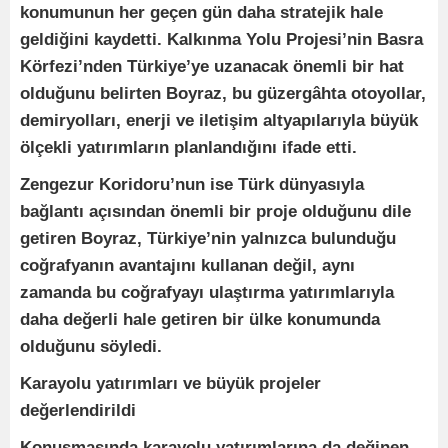
konumunun her geçen gün daha stratejik hale
geldiğini kaydetti. Kalkınma Yolu Projesi’nin Basra
Körfezi’nden Türkiye’ye uzanacak önemli bir hat
olduğunu belirten Boyraz, bu güzergâhta otoyollar,
demiryolları, enerji ve iletişim altyapılarıyla büyük
ölçekli yatırımların planlandığını ifade etti.
Zengezur Koridoru’nun ise Türk dünyasıyla
bağlantı açısından önemli bir proje olduğunu dile
getiren Boyraz, Türkiye’nin yalnızca bulunduğu
coğrafyanın avantajını kullanan değil, aynı
zamanda bu coğrafyayı ulaştırma yatırımlarıyla
daha değerli hale getiren bir ülke konumunda
olduğunu söyledi.
Karayolu yatırımları ve büyük projeler
değerlendirildi
Konuşmasında karayolu yatırımlarına da değinen