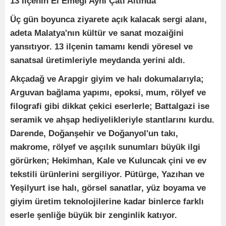
13 İlçenin El Emeği Aynı Çatı Altında
Üç gün boyunca ziyarete açık kalacak sergi alanı,
adeta Malatya'nın kültür ve sanat mozaiğini
yansıtıyor. 13 ilçenin tamamı kendi yöresel ve
sanatsal üretimleriyle meydanda yerini aldı.
Akçadağ ve Arapgir giyim ve halı dokumalarıyla;
Arguvan bağlama yapımı, epoksi, mum, rölyef ve
filografi gibi dikkat çekici eserlerle; Battalgazi ise
seramik ve ahşap hediyelikleriyle stantlarını kurdu.
Darende, Doğanşehir ve Doğanyol'un takı,
makrome, rölyef ve aşçılık sunumları büyük ilgi
görürken; Hekimhan, Kale ve Kuluncak çini ve ev
tekstili ürünlerini sergiliyor. Pütürge, Yazıhan ve
Yeşilyurt ise halı, görsel sanatlar, yüz boyama ve
giyim üretim teknolojilerine kadar binlerce farklı
eserle şenliğe büyük bir zenginlik katıyor.