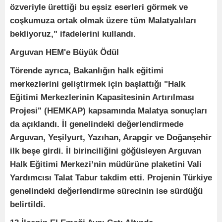
özveriyle ürettiği bu eşsiz eserleri görmek ve
coşkumuza ortak olmak üzere tüm Malatyalıları
bekliyoruz," ifadelerini kullandı.
Arguvan HEM'e Büyük Ödül
Törende ayrıca, Bakanlığın halk eğitimi
merkezlerini geliştirmek için başlattığı "Halk
Eğitimi Merkezlerinin Kapasitesinin Artırılması
Projesi" (HEMKAP) kapsamında Malatya sonuçları
da açıklandı. İl genelindeki değerlendirmede
Arguvan, Yeşilyurt, Yazıhan, Arapgir ve Doğanşehir
ilk beşe girdi. İl birinciliğini göğüsleyen Arguvan
Halk Eğitimi Merkezi’nin müdürüne plaketini Vali
Yardımcısı Talat Tabur takdim etti. Projenin Türkiye
genelindeki değerlendirme sürecinin ise sürdüğü
belirtildi.