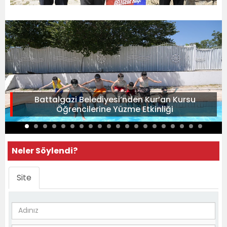
Battalgazi Belediyesi’nden Kur’an Kursu
Öğrencilerine Yüzme Etkinliği
Neler Söylendi?
Site