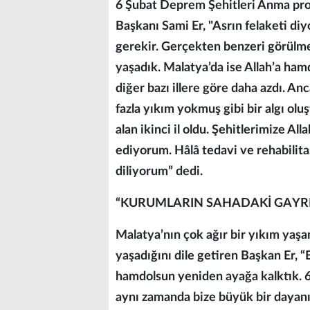
6 Şubat Deprem Şehitleri Anma pro
Başkanı Sami Er, "Asrın felaketi di
gerekir. Gerçekten benzeri görülmem
yaşadık. Malatya’da ise Allah’a ha
diğer bazı illere göre daha azdı. A
fazla yıkım yokmuş gibi bir algı ol
alan ikinci il oldu. Şehitlerimize Al
ediyorum. Hâlâ tedavi ve rehabilita
diliyorum” dedi.
“KURUMLARIN SAHADAKİ GAYRE
Malatya’nın çok ağır bir yıkım ya
yaşadığını dile getiren Başkan Er, “
hamdolsun yeniden ayağa kalktık. 6 
aynı zamanda bize büyük bir dayanış