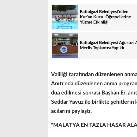
Battalgazi Belediyesi’nden
Kur’an Kursu Öğrencilerine
Yüzme Etkinliği
Battalgazi Belediyesi Ağustos 
Meclis Toplantısı Yapıldı
Valiliği tarafından düzenlenen anm
Anıtı’nda düzenlenen anma program
dua edilmesi sonrası Başkan Er, anıta
Seddar Yavuz ile birlikte şehitlerin 
acılarını paylaştı.
“MALATYA EN FAZLA HASAR ALAN