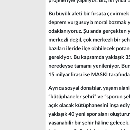
projeleriyle yapılıyor. Biz, iki yıl
Bu büyük afeti bir fırsata çevirmek
deprem vurgusuyla moral bozmak yer
odaklanıyoruz. Şu anda gerçekten ye
merkezli değil, çok merkezli bir şeh
bazıları ileride ilçe olabilecek pot
gerekiyor. Bu kapsamda yaklaşık 35 m
neredeyse tamamı yenileniyor. Bunu
15 milyar lirası ise MASKİ tarafında
Ayrıca sosyal donatılar, yaşam alanl
“kütüphaneler şehri” ve “sporun şe
açık olacak kütüphanesini inşa edi
yaklaşık 40 yeni spor alanı oluştur
yaşanabilir bir şehir hâline gelec