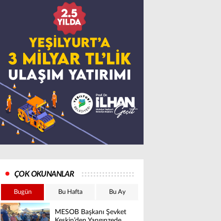
ÇOK OKUNANLAR
Bugün
Bu Hafta
Bu Ay
MESOB Başkanı Şevket
Keskin’den Yangınzede