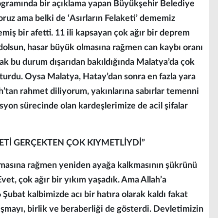
gramında bir açıklama yapan Büyükşehir Belediye
yoruz ama belki de ‘Asırların Felaketi’ dememiz
iş bir afetti. 11 ili kapsayan çok ağır bir deprem
mdolsun, hasar büyük olmasına rağmen can kaybı oranı
ncak bu durum dışarıdan bakıldığında Malatya’da çok
uşturdu. Oysa Malatya, Hatay’dan sonra en fazla yara
lah’tan rahmet diliyorum, yakınlarına sabırlar temenni
syon sürecinde olan kardeşlerimize de acil şifalar
Tİ GERÇEKTEN ÇOK KIYMETLİYDİ”
şamasına rağmen yeniden ayağa kalkmasının şükrünü
Evet, çok ağır bir yıkım yaşadık. Ama Allah’a
Şubat kalbimizde acı bir hatıra olarak kaldı fakat
mayı, birlik ve beraberliği de gösterdi. Devletimizin