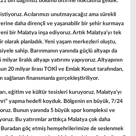
da 121 bin bağımsız bölümü bitirme noktasına geldik.
 istiyoruz. Acılarımızı unutmayacağız ama sürekli
ine daha dirençli ve yaşanabilir bir şehir kurmaya
ni bir Malatya inşa ediyoruz. Artık Malatya’yı tek
ir olarak planladık. Yeni yaşam merkezleri oluştu,
ansiyele sahip. Barınmanın yanında güçlü altyapı da
ilyar liralık altyapı yatırımı yapıyoruz. Altyapının
n 20 milyar lirası TOKİ ve Emlak Konut tarafından,
n sağlanan finansmanla gerçekleştiriliyor.
arı, eğitim ve kültür tesisleri kuruyoruz. Malatya’yı
hri” yapma hedefi koyduk. Bölgenin en büyük, 7/24
yoruz. Bunun yanında 5 büyük spor kompleksi ve
uyoruz. Bu yatırımlar arttıkça Malatya çok daha
ek. Buradan göç etmiş hemşehrilerimize de seslenmek