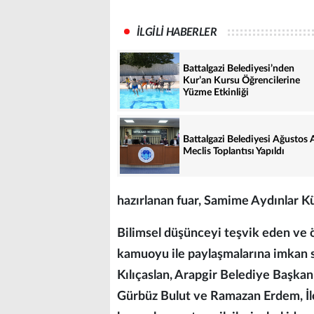
İLGİLİ HABERLER
Battalgazi Belediyesi’nden
Kur’an Kursu Öğrencilerine
Yüzme Etkinliği
Battalgazi Belediyesi Ağustos 
Meclis Toplantısı Yapıldı
hazırlanan fuar, Samime Aydınlar Kül
Bilimsel düşünceyi teşvik eden ve öğ
kamuoyu ile paylaşmalarına imkan
Kılıçaslan, Arapgir Belediye Başka
Gürbüz Bulut ve Ramazan Erdem, İl