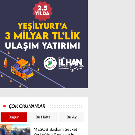
ÇOK OKUNANLAR
Bugün
Bu Hafta
Bu Ay
MESOB Başkanı Şevket
Keskin’den Yangınzede