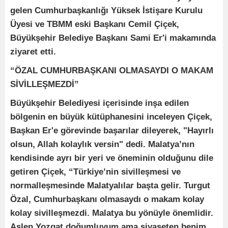
gelen Cumhurbaşkanlığı Yüksek İstişare Kurulu
Üyesi ve TBMM eski Başkanı Cemil Çiçek,
Büyükşehir Belediye Başkanı Sami Er'i makamında
ziyaret etti.
“ÖZAL CUMHURBAŞKANI OLMASAYDI O MAKAM
SİVİLLEŞMEZDİ”
Büyükşehir Belediyesi içerisinde inşa edilen
bölgenin en büyük kütüphanesini inceleyen Çiçek,
Başkan Er'e görevinde başarılar dileyerek, "Hayırlı
olsun, Allah kolaylık versin" dedi. Malatya’nın
kendisinde ayrı bir yeri ve öneminin olduğunu dile
getiren Çiçek, “Türkiye’nin sivilleşmesi ve
normalleşmesinde Malatyalılar başta gelir. Turgut
Özal, Cumhurbaşkanı olmasaydı o makam kolay
kolay sivilleşmezdi. Malatya bu yönüyle önemlidir.
Aslen Yozgat doğumluyum ama siyaseten benim