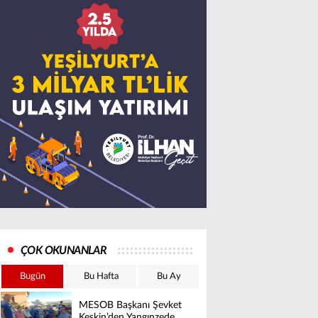
ÇOK OKUNANLAR
Bugün
Bu Hafta
Bu Ay
MESOB Başkanı Şevket
Keskin’den Yangınzede