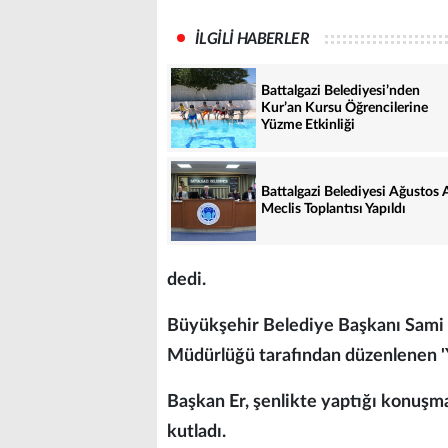
İLGİLİ HABERLER
Battalgazi Belediyesi’nden
Kur’an Kursu Öğrencilerine
Yüzme Etkinliği
Battalgazi Belediyesi Ağustos 
Meclis Toplantısı Yapıldı
dedi.
Büyükşehir Belediye Başkanı Sami 
Müdürlüğü tarafından düzenlenen 'Ya
Başkan Er, şenlikte yaptığı konuşm
kutladı.