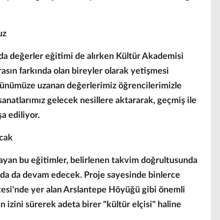
uz
nda değerler eğitimi de alırken Kültür Akademisi
irasın farkında olan bireyler olarak yetişmesi
günümüze uzanan değerlerimiz öğrencilerimizle
anatlarımız gelecek nesillere aktararak, geçmiş ile
a ediliyor.
acak
layan bu eğitimler, belirlenen takvim doğrultusunda
arda da devam edecek. Proje sayesinde binlerce
si'nde yer alan Arslantepe Höyüğü gibi önemli
 izini sürerek adeta birer "kültür elçisi" haline