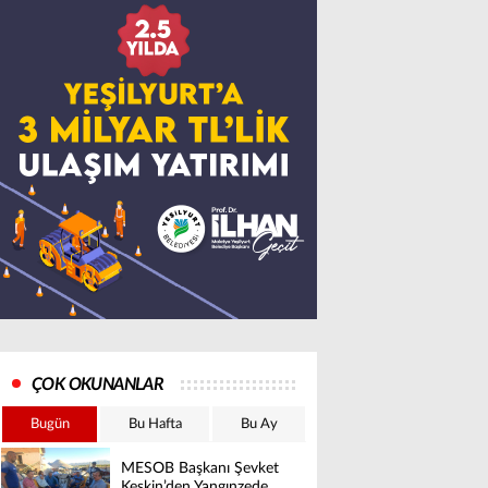
ÇOK OKUNANLAR
Bugün
Bu Hafta
Bu Ay
MESOB Başkanı Şevket
Keskin’den Yangınzede