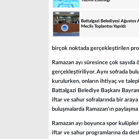
Yüzme Etkinliği
Battalgazi Belediyesi Ağustos 
Meclis Toplantısı Yapıldı
birçok noktada gerçekleştirilen prog
Ramazan ayı süresince çok sayıda öğ
gerçekleştiriliyor. Aynı sofrada bu
kurulurken, onların ihtiyaç ve talep
Battalgazi Belediye Başkanı Bayram
iftar ve sahur sofralarında bir aray
buluşmalarda Ramazan’ın paylaşma ve
Ramazan ayı boyunca spor kulüpleri 
iftar ve sahur programlarına da des