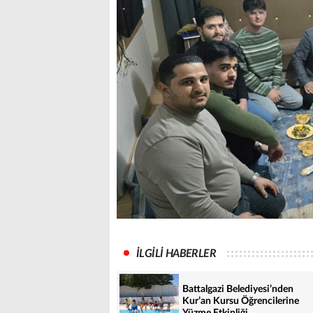
İLGİLİ HABERLER
Battalgazi Belediyesi’nden
Kur’an Kursu Öğrencilerine