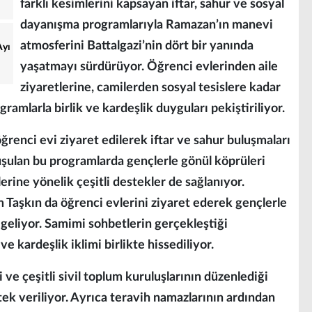
farklı kesimlerini kapsayan iftar, sahur ve sosyal
dayanışma programlarıyla Ramazan’ın manevi
atmosferini Battalgazi’nin dört bir yanında
Ayı
yaşatmayı sürdürüyor. Öğrenci evlerinden aile
ziyaretlerine, camilerden sosyal tesislere kadar
ramlarla birlik ve kardeşlik duyguları pekiştiriliyor.
renci evi ziyaret edilerek iftar ve sahur buluşmaları
luşulan bu programlarda gençlerle gönül köprüleri
lerine yönelik çeşitli destekler de sağlanıyor.
 Taşkın da öğrenci evlerini ziyaret ederek gençlerle
a geliyor. Samimi sohbetlerin gerçekleştiği
 kardeşlik iklimi birlikte hissediliyor.
ve çeşitli sivil toplum kuruluşlarının düzenlediği
tek veriliyor. Ayrıca teravih namazlarının ardından