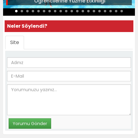
Öğrencilerine Yüzme Etkinliği
Neler Söylendi?
Site