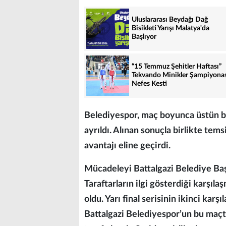
Uluslararası Beydağı Dağ
Bisikleti Yarışı Malatya'da
Başlıyor
“15 Temmuz Şehitler Haftası”
Tekvando Minikler Şampiyona
Nefes Kesti
Belediyespor, maç boyunca üstün bi
ayrıldı. Alınan sonuçla birlikte tem
avantajı eline geçirdi.
Mücadeleyi Battalgazi Belediye Baş
Taraftarların ilgi gösterdiği karşıl
oldu. Yarı final serisinin ikinci ka
Battalgazi Belediyespor’un bu maçta