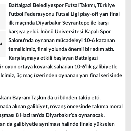
Battalgazi Belediyespor Futsal Takımı, Türkiye
Futbol Federasyonu Futsal Ligi play-off yarı final
ilk maçında Diyarbakır Seyrantepe ile karşı
karşıya geldi. İnönü Üniversitesi Kapalı Spor
Salonu’nda oynanan mücadeleyi 10-6 kazanan
sı
temsilcimiz, final yolunda önemli bir adım attı.
Karşılaşmaya etkili başlayan Battalgazi
r oyun ortaya koyarak sahadan 10-6’lık galibiyetle
silcimiz, üç maç üzerinden oynanan yarı final serisinde
kanı Bayram Taşkın da tribünden takip etti.
aşmada alınan galibiyet, rövanş öncesinde takıma moral
rşılaşması 8 Haziran’da Diyarbakır’da oynanacak.
n da galibiyetle ayrılması halinde finale yükselen