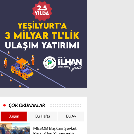
ÇOK OKUNANLAR
Bugün
Bu Hafta
Bu Ay
MESOB Başkanı Şevket
Keskin’den Yangınzede