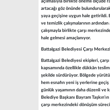
açılmasıyla birlikte önemli ölçüde
artacağı göz önünde bulundurulara
yaya geçişine uygun hale getirildi.
ve temizlik çalışmalarının ardından 
çalışmayla birlikte çarşı merkezind
hale gelmesi amaçlanıyor.
Battalgazi Belediyesi Çarşı Merkez
Battalgazi Belediyesi ekipleri, ça
kapsamında özellikle dükkân tesliml
şekilde sürdürüyor. Bölgede yürütül
hem esnafın yeni iş yerlerine geçiş
günlük yaşamının daha düzenli ve ko
Belediye Başkanı Bayram Taşkın’ın v
çarşı merkezindeki dönüşüm süreci