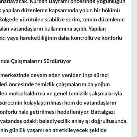
 rahatlayacak. Kurban Bayramı öncesinde yoğunluğun
k yapılan düzenleme kapsamında yolun bir bölümü
 Bölgede yürütülen stabilize serim, zemin düzenleme
alan vatandaşların kullanımına açıldı. Yapılan
eki yaya hareketliliğinin daha kontrollü ve konforlu
inde Çalışmalarını Sürdürüyor
rşı merkezinde devam eden yeniden inşa süreci
eri öncesinde temizlik çalışmalarını da yoğun
en moloz kaldırma ve genel temizlik çalışmalarıyla
 sürecinin kolaylaştırılması hem de vatandaşların
nforlu hale getirilmesi hedefleniyor. Battalgazi
atandaş odaklı belediyecilik anlayışı doğrultusunda,
nin günlük yaşamı en az etkileyecek şekilde