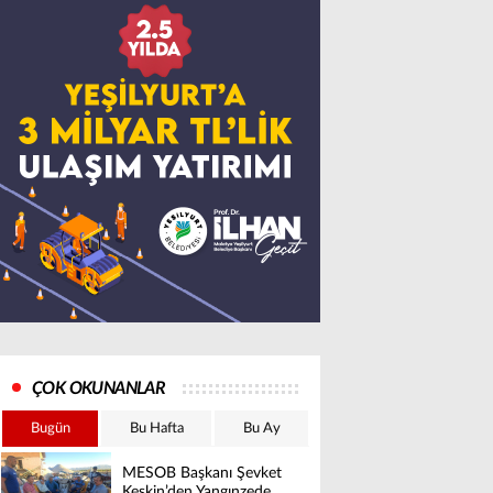
ÇOK OKUNANLAR
Bugün
Bu Hafta
Bu Ay
MESOB Başkanı Şevket
Keskin’den Yangınzede