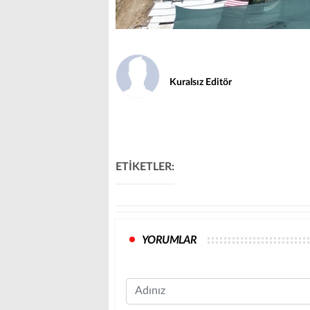
Kuralsız Editör
ETİKETLER:
YORUMLAR
Name