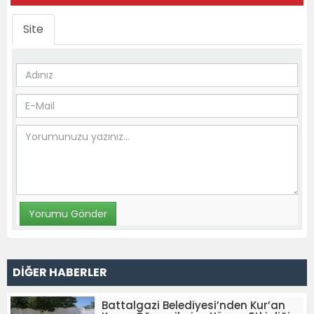
Site
DİĞER HABERLER
Battalgazi Belediyesi’nden Kur’an