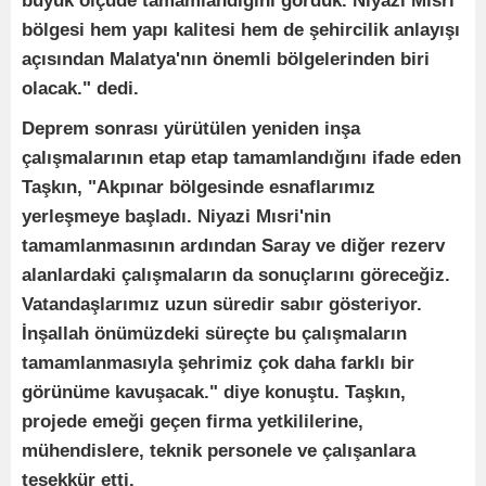
büyük ölçüde tamamlandığını gördük. Niyazi Mısri
bölgesi hem yapı kalitesi hem de şehircilik anlayışı
açısından Malatya'nın önemli bölgelerinden biri
olacak." dedi.
Deprem sonrası yürütülen yeniden inşa
çalışmalarının etap etap tamamlandığını ifade eden
Taşkın, "Akpınar bölgesinde esnaflarımız
yerleşmeye başladı. Niyazi Mısri'nin
tamamlanmasının ardından Saray ve diğer rezerv
alanlardaki çalışmaların da sonuçlarını göreceğiz.
Vatandaşlarımız uzun süredir sabır gösteriyor.
İnşallah önümüzdeki süreçte bu çalışmaların
tamamlanmasıyla şehrimiz çok daha farklı bir
görünüme kavuşacak." diye konuştu. Taşkın,
projede emeği geçen firma yetkililerine,
mühendislere, teknik personele ve çalışanlara
teşekkür etti.