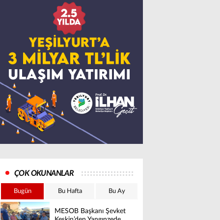
ÇOK OKUNANLAR
Bugün
Bu Hafta
Bu Ay
MESOB Başkanı Şevket
Keskin’den Yangınzede