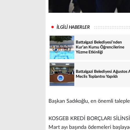
İLGİLİ HABERLER
Battalgazi Belediyesi’nden
Kur’an Kursu Öğrencilerine
Yüzme Etkinliği
Battalgazi Belediyesi Ağustos 
Meclis Toplantısı Yapıldı
Başkan Sadıkoğlu, en önemli taleple
KOSGEB KREDİ BORÇLARI SİLİNS
Mart ayı başında ödemeleri başlay