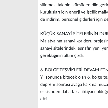
silinmesi talebini kürsüden dile geti
kuruluşları için enerji ve işçilik mali
de indirim, personel giderleri için de
KÜÇÜK SANAYİ SİTELERİNİN D
Malatya'nın sanayi koridoru projesi
sanayi sitelerindeki esnafın yeni y
gerektiğinin altını çizdi.
6. BÖLGE TEŞVİKLERİ DEVAM ET
Yıl sonunda bitecek olan 6. bölge t
deprem sonrası ayağa kalkma mücade
eskisinden daha fazla ihtiyacı oldu
etti.