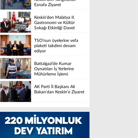
Esnafa Ziyaret
Keskin’den Malatya II.
Gastronomi ve Kültür
Sokağı Etkinliği Davet
TSO'nun üyelerine vefa
plaketi takdimi devam
ediyor
Battalgazi’de Kumar
Oynatılan İş Yerlerine
Mühürleme İşlemi
AK Parti İl Başkanı Ali
Bakan'dan Keskin'e Ziyaret