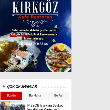
ÇOK OKUNANLAR
Bugün
Bu Hafta
Bu Ay
MESOB Başkanı Şevket
Keskin’den Yangınzede