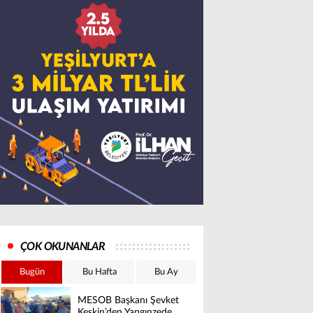
ÇOK OKUNANLAR
Bugün
Bu Hafta
Bu Ay
MESOB Başkanı Şevket
Keskin’den Yangınzede