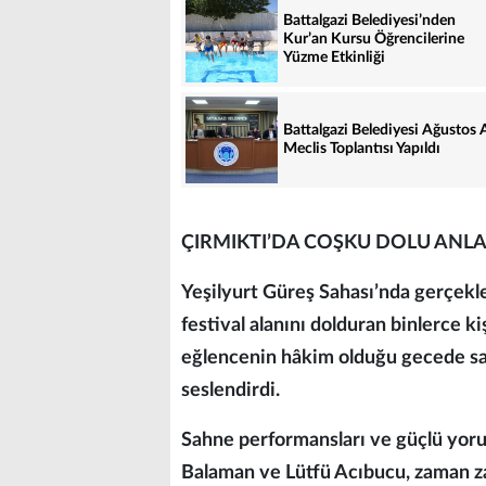
Battalgazi Belediyesi’nden
Kur’an Kursu Öğrencilerine
Yüzme Etkinliği
Battalgazi Belediyesi Ağustos 
Meclis Toplantısı Yapıldı
ÇIRMIKTI’DA COŞKU DOLU ANL
Yeşilyurt Güreş Sahası’nda gerçekl
festival alanını dolduran binlerce k
eğlencenin hâkim olduğu gecede sanat
seslendirdi.
Sahne performansları ve güçlü yoru
Balaman ve Lütfü Acıbucu, zaman 