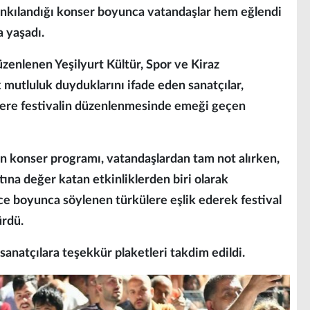
yankılandığı konser boyunca vatandaşlar hem eğlendi
 yaşadı.
üzenlenen Yeşilyurt Kültür, Spor ve Kiraz
mutluluk duyduklarını ifade eden sanatçılar,
zere festivalin düzenlenmesinde emeği geçen
en konser programı, vatandaşlardan tam not alırken,
tına değer katan etkinliklerden biri olarak
gece boyunca söylenen türkülere eşlik ederek festival
ürdü.
sanatçılara teşekkür plaketleri takdim edildi.