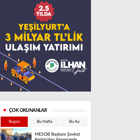
ÇOK OKUNANLAR
Bugün
Bu Hafta
Bu Ay
MESOB Başkanı Şevket
Keskin’den Yangınzede