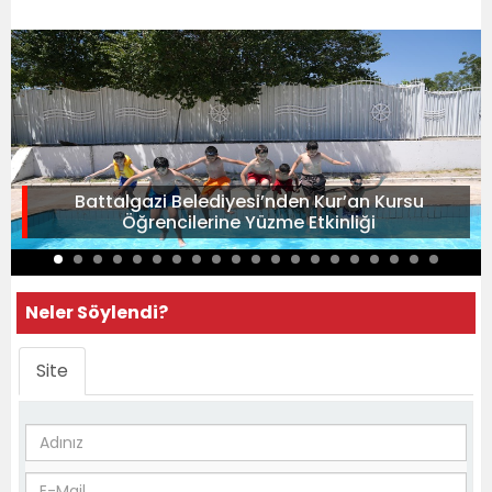
Battalgazi Belediyesi’nden Kur’an Kursu
Öğrencilerine Yüzme Etkinliği
Neler Söylendi?
Site